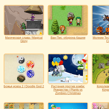
Магическая слава / Magical
Ван Пис: оборона башни
Молнии Тесл
Glory
C
Божья искра 2 / Doodle God 2
Растения против зомби:
Королевс
Рождество / Plants vs
King
Zombies Christmas