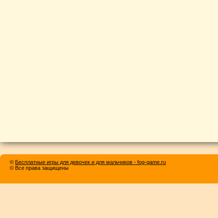
©
Бесплатные игры для девочек и для мальчиков - fog-game.ru
© Все права защищены