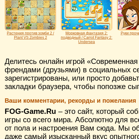
Растения против зомби 2 /
Морковная фантазия 2:
Руки прочь!
Plant VS Zombies 2
подводный / Carrot Fantasy 2:
Undersea
Делитесь онлайн игрой «Современная
френдами (друзьями) в социальных се
зарегистрированы, или просто добавьт
закладки браузера, чтобы попозже сы
Ваши комментарии, рекорды и пожелания
FOG-Game.Ru
– это сайт, который со
игры со всего мира. Абсолютно для вс
от пола и настроения Вам сюда. Мы о
даже самый изысканный вкус опытного