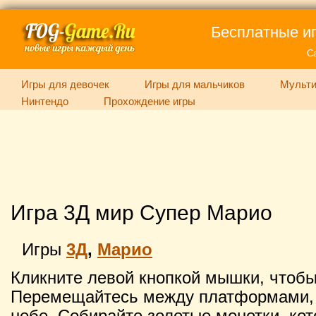
Бесплатные иг
С
Игры для девочек
Игры для мальчиков
Мульти
Нинтендо
Прохождение игры
Игра 3Д мир Супер Марио
Игры
3Д
,
Марио
Кликните левой кнопкой мышки, чтобы 
Перемещайтесь между платформами,
небе. Собирайте золотые монетки, кот