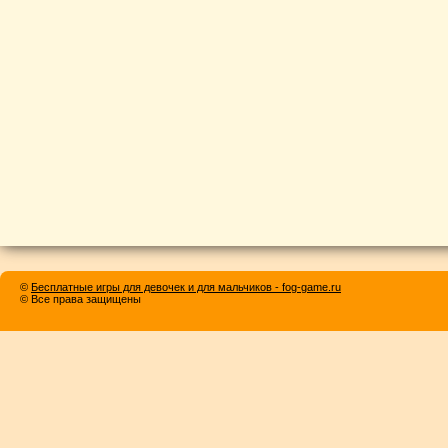
©
Бесплатные игры для девочек и для мальчиков - fog-game.ru
© Все права защищены