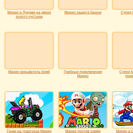
Марио и Луиджи на двоих
Марио защита башни
Супер 
золото пустыни
Марио взрыватель бомб
Грибные приключения
Супер 
Марио
при
Гонки на тракторах Марио
Марио против зомби
Марио и С