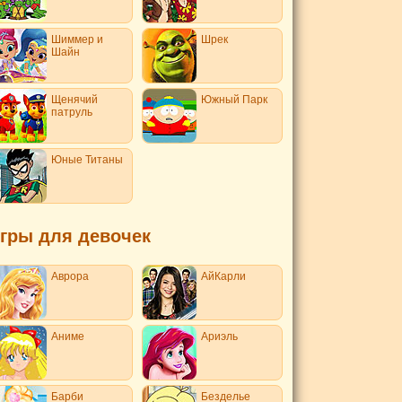
Шиммер и
Шрек
Шайн
Щенячий
Южный Парк
патруль
Юные Титаны
гры для девочек
Аврора
АйКарли
Аниме
Ариэль
Барби
Безделье