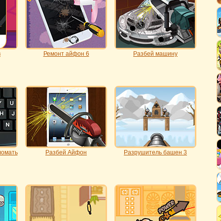
в
Ремонт айфон 6
Разбей машину
ломать
Разбей Айфон
Разрушитель башен 3