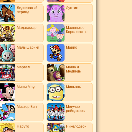
Ледниковый
Лунтик
период
Мадагаскар
Маленькое
Королевство
Малышарики
Марио
Марвел
Маша и
Медведь
Микки Маус
Миньоны
Мистер Бин
Могучие
рейнджеры
Наруто
Никелодеон