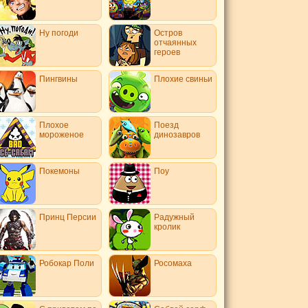
Ну погоди
Остров
отчаянных
героев
Пингвины
Плохие свиньи
Плохое
Поезд
мороженое
динозавров
Покемоны
Поу
Принц Персии
Радужный
кролик
Робокар Поли
Росомаха