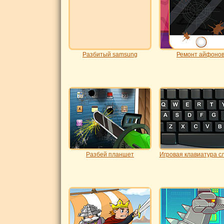
Разбитый samsung
Ремонт айфоно
Разбей планшет
Игровая клавиатура с