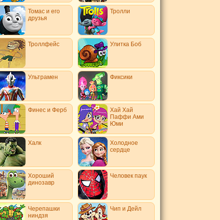
Томас и его
Тролли
друзья
Троллфейс
Улитка Боб
Ультрамен
Фиксики
Финес и Ферб
Хай Хай
Паффи Ами
Юми
Халк
Холодное
сердце
Хороший
Человек паук
динозавр
Черепашки
Чип и Дейл
ниндзя