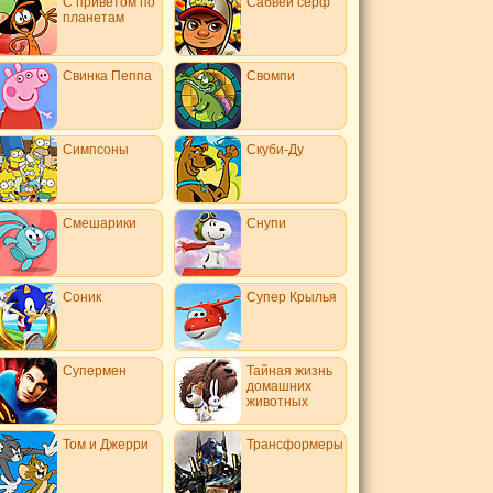
С приветом по
Сабвей серф
планетам
Свинка Пеппа
Свомпи
Симпсоны
Скуби-Ду
Смешарики
Снупи
Соник
Супер Крылья
Супермен
Тайная жизнь
домашних
животных
Том и Джерри
Трансформеры