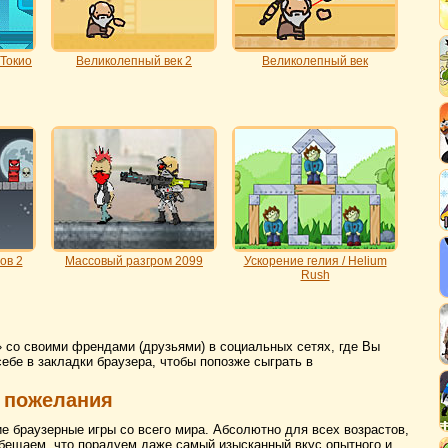
 Токио
Великолепный век 2
Великолепный век
ов 2
Массовый разгром 2099
Ускорение гелия / Helium
Rush
 со своими френдами (друзьями) в социальных сетях, где Вы
себе в закладки браузера, чтобы попозже сыграть в
 пожелания
ие браузерные игры со всего мира. Абсолютно для всех возрастов,
бещаем, что порадуем даже самый изысканный вкус опытного и