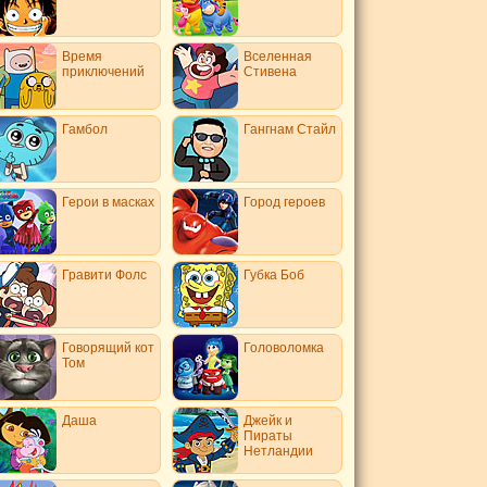
Время
Вселенная
приключений
Стивена
Гамбол
Гангнам Стайл
Герои в масках
Город героев
Гравити Фолс
Губка Боб
Говорящий кот
Головоломка
Том
Даша
Джейк и
Пираты
Нетландии