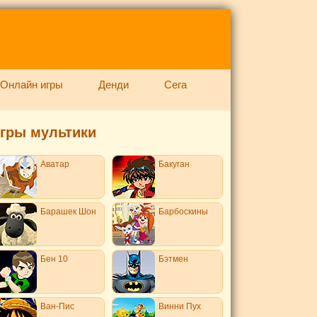
Онлайн игры
Денди
Сега
гры мультики
Аватар
Бакуган
Барашек Шон
Барбоскины
Бен 10
Бэтмен
Ван-Пис
Винни Пух