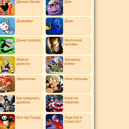
Джонни Браво
Дом
Дораэмон
Дори
Дэнни призрак
Железный
человек
Жемчуг
Звездные
дракона
войны
Зверополис
Злая бабушка
Как приручить
Капитан
дракона
Америка
Кунг-фу Панда
Леди Баг и
Супер Кот