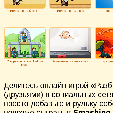
Великолепный век 2
Великолепный век
Коро
Ускорение гелия / Helium
Кукольные достижения 2
Крушит
Rush
Делитесь онлайн игрой «Раз
(друзьями) в социальных сетя
просто добавьте игрульку себ
попозже сыграть в
Smashing 