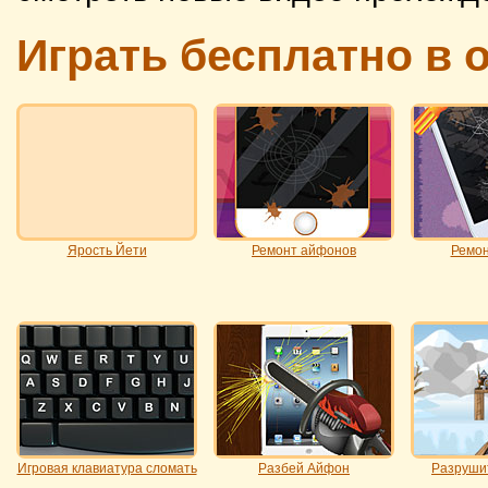
Играть бесплатно в 
Ярость Йети
Ремонт айфонов
Ремон
Игровая клавиатура сломать
Разбей Айфон
Разруши