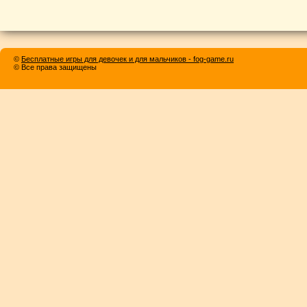
©
Бесплатные игры для девочек и для мальчиков - fog-game.ru
© Все права защищены