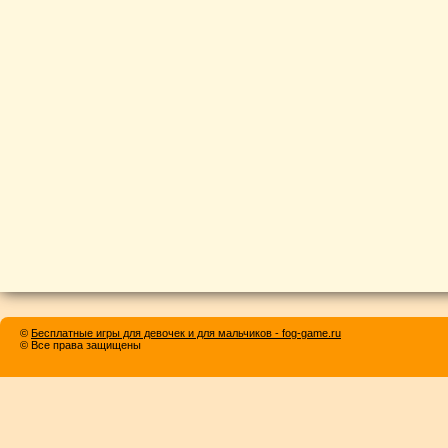
©
Бесплатные игры для девочек и для мальчиков - fog-game.ru
© Все права защищены