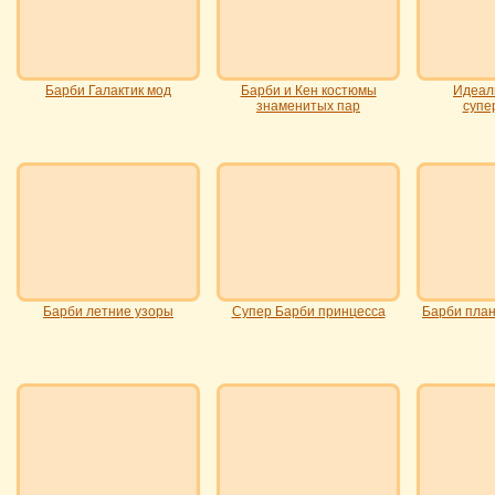
Барби Галактик мод
Барби и Кен костюмы
Идеал
знаменитых пар
супе
Барби летние узоры
Супер Барби принцесса
Барби план