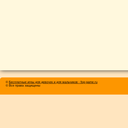
©
Бесплатные игры для девочек и для мальчиков - fog-game.ru
© Все права защищены