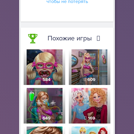
чтобы не потерять
Похожие игры
584
609
649
169