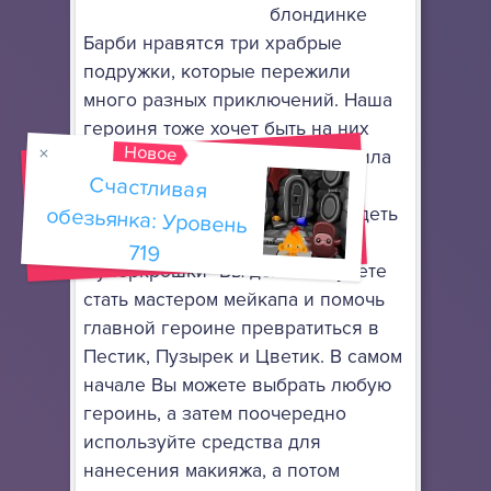
блондинке
Барби нравятся три храбрые
подружки, которые пережили
много разных приключений. Наша
героиня тоже хочет быть на них
Новое
похожа, потому в магазине купила
Счастливая
обезьянка: Уровень
много разных инструментов и
средств для того, чтобы выглядеть
как они. В игре "Барби в стиле
719
Суперкрошки" Вы должны будете
стать мастером мейкапа и помочь
главной героине превратиться в
Пестик, Пузырек и Цветик. В самом
начале Вы можете выбрать любую
героинь, а затем поочередно
используйте средства для
нанесения макияжа, а потом