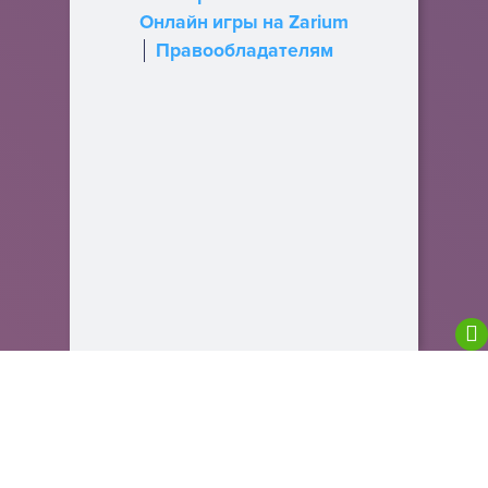
Онлайн игры на Zarium
Правообладателям
We are using cookies to give you the best
experience on our website.
You can find out more about which cookies we are
using or switch them off in
settings
.