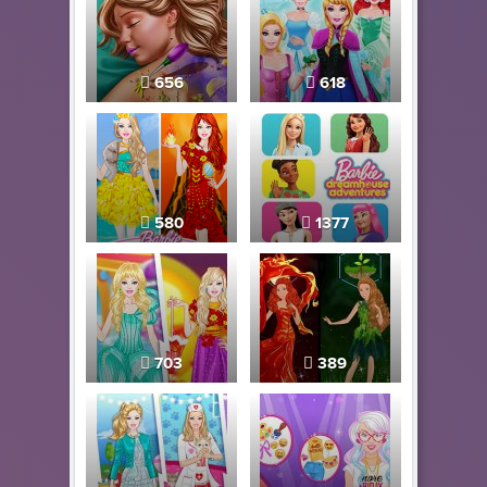
656
618
580
1377
703
389