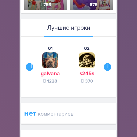
759
675
Лучшие игроки
01
02
03
galvana
s245s
zurogieva
1228
370
140
нет
комментариев