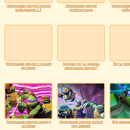
Черепашки ниндзя против
Черепашки ниндзя
Черепашки
рейнджеров 2.2
телепортация
рейн
Черепашки ниндзя станция
Хорошо ли ты знаешь
Тесты чер
мутации
черепашек ниндзя?
Черепашки ниндзя назад к
Черепашки ниндзя погоня
Для мальч
истокам
под землей