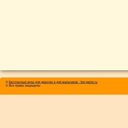
©
Бесплатные игры для девочек и для мальчиков - fog-game.ru
© Все права защищены