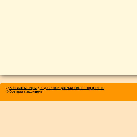
©
Бесплатные игры для девочек и для мальчиков - fog-game.ru
© Все права защищены