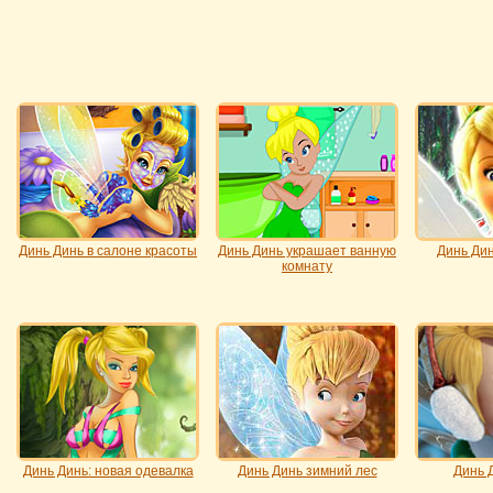
Динь Динь в салоне красоты
Динь Динь украшает ванную
Динь Дин
комнату
Динь Динь: новая одевалка
Динь Динь зимний лес
Динь 