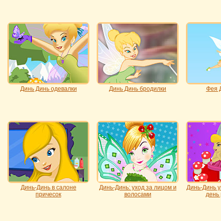
Динь Динь одевалки
Динь Динь бродилки
Фея 
Динь-Динь в салоне
Динь-Динь: уход за лицом и
Динь-Динь у
причесок
волосами
день