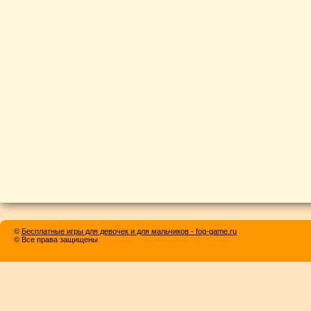
©
Бесплатные игры для девочек и для мальчиков - fog-game.ru
© Все права защищены