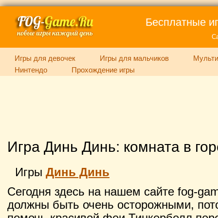
Бесплатные иг
С
Игры для девочек
Игры для мальчиков
Мульти
Нинтендо
Прохождение игры
Игра Динь Динь: комната в го
Игры
Динь Динь
Сегодня здесь на нашем сайте fog-gam
должны быть очень осторожными, пот
помочь красивой феи Тинкербелл пере