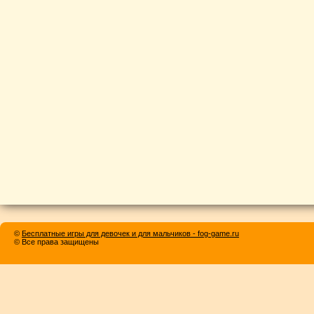
©
Бесплатные игры для девочек и для мальчиков - fog-game.ru
© Все права защищены