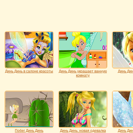
Динь Динь в салоне красоты
Динь Динь украшает ванную
Динь Дин
комнату
Побег Динь Динь
Динь Динь: новая одевалка
Динь Дин