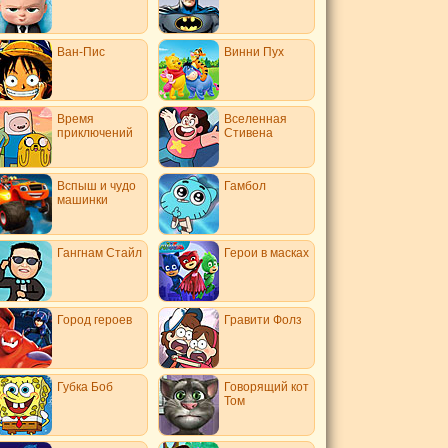
Ван-Пис
Винни Пух
Время
Вселенная
приключений
Стивена
Вспыш и чудо
Гамбол
машинки
Гангнам Стайл
Герои в масках
Город героев
Гравити Фолз
Губка Боб
Говорящий кот
Том