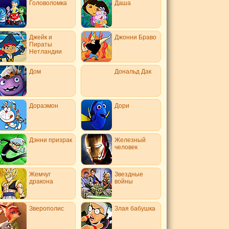
Головоломка
Даша
Джейк и
Джонни Браво
Пираты
Нетландии
Дом
Дональд Дак
Дораэмон
Дори
Дэнни призрак
Железный
человек
Жемчуг
Звездные
дракона
войны
Зверополис
Злая бабушка