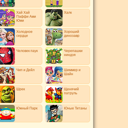
Хай Хай
Халк
Паффи Ами
Юми
Холодное
Хороший
сердце
динозавр
Человек паук
Черепашки
ниндзя
Чип и Дейл
Шиммер и
Шайн
Шрек
Щенячий
патруль
Южный Парк
Юные Титаны