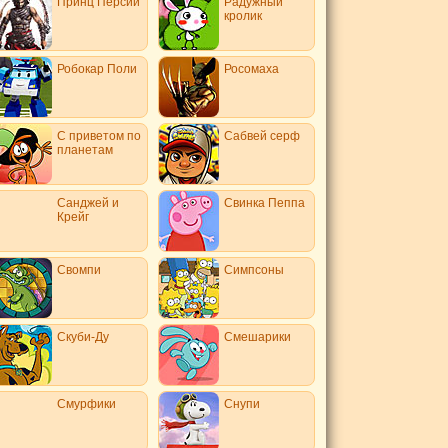
Принц Персии
Радужный
кролик
Робокар Поли
Росомаха
С приветом по
Сабвей серф
планетам
Санджей и
Свинка Пеппа
Крейг
Свомпи
Симпсоны
Скуби-Ду
Смешарики
Смурфики
Снупи