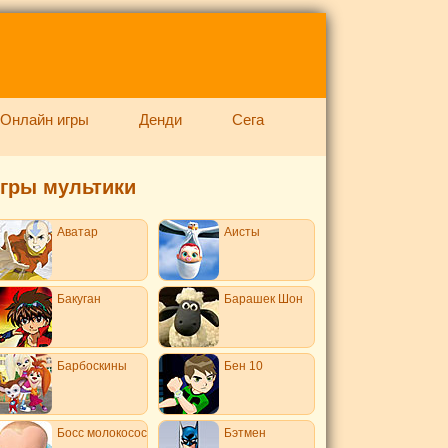
Онлайн игры
Денди
Сега
гры мультики
Аватар
Аисты
Бакуган
Барашек Шон
Барбоскины
Бен 10
Босс молокосос
Бэтмен