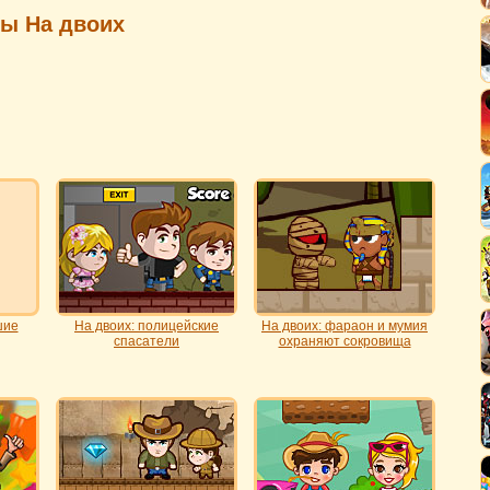
ры На двоих
шие
На двоих: полицейские
На двоих: фараон и мумия
спасатели
охраняют сокровища