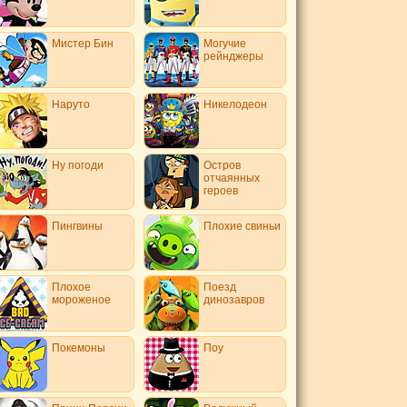
Мистер Бин
Могучие
рейнджеры
Наруто
Никелодеон
Ну погоди
Остров
отчаянных
героев
Пингвины
Плохие свиньи
Плохое
Поезд
мороженое
динозавров
Покемоны
Поу