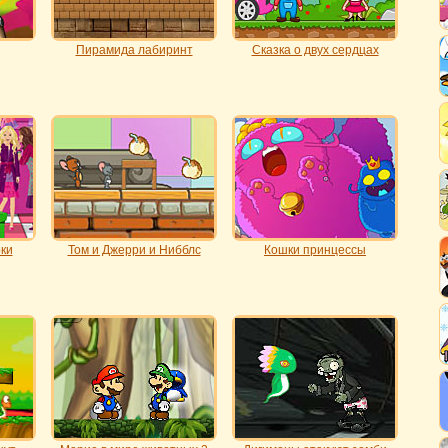
Пирамида лабиринт
Сказка о двух сердцах
ки
Том и Джерри и Нибблс
Кошки принцессы