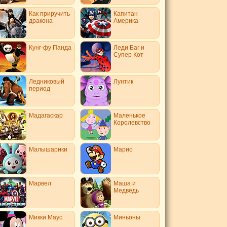
Как приручить
Капитан
дракона
Америка
Кунг-фу Панда
Леди Баг и
Супер Кот
Ледниковый
Лунтик
период
Мадагаскар
Маленькое
Королевство
Малышарики
Марио
Марвел
Маша и
Медведь
Микки Маус
Миньоны