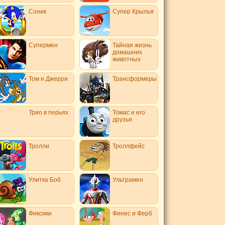
Соник
Супер Крылья
Супермен
Тайная жизнь
домашних
животных
Том и Джерри
Трансформеры
Трио в перьях
Томас и его
друзья
Тролли
Троллфейс
Улитка Боб
Ультрамен
Фиксики
Финес и Ферб