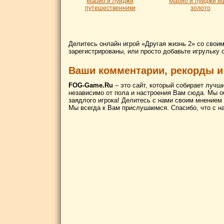
Марио и Луиджи
Марио и Луиджи и
путешественники
золото
Делитесь онлайн игрой «Другая жизнь 2» со свои
зарегистрированы, или просто добавьте игрульку 
Ваши комментарии, рекорды и
FOG-Game.Ru
– это сайт, который собирает лучш
независимо от пола и настроения Вам сюда. Мы о
заядлого игрока! Делитесь с нами своим мнением
Мы всегда к Вам прислушаемся. Спасибо, что с н