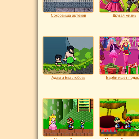
Сокровища ацтеков
Другая жизнь
Адам и Ева любовь
Барби ищет подар