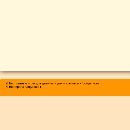
©
Бесплатные игры для девочек и для мальчиков - fog-game.ru
© Все права защищены