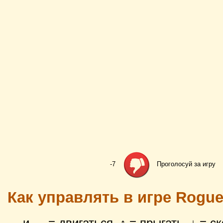
-7
Проголосуй за игру
Как управлять в игре Rogue
← и → = двигаться. ↑ = прыгать. ↓ = ск