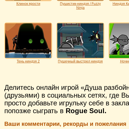
Клинок ярости
Пушистик-ниндзя / Fuzzy
Ниндзя Ки
Ninja
Тень ниндзя 2
Пушечный выстрел ниндзя
Ночн
Делитесь онлайн игрой «Душа разбой
(друзьями) в социальных сетях, где В
просто добавьте игрульку себе в закл
попозже сыграть в
Rogue Soul.
Ваши комментарии, рекорды и пожелания