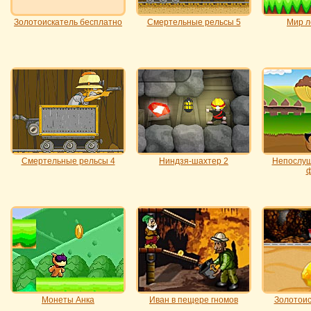
Золотоискатель бесплатно
Смертельные рельсы 5
Мир л
Смертельные рельсы 4
Ниндзя-шахтер 2
Непослуш
Монеты Анка
Иван в пещере гномов
Золотоис