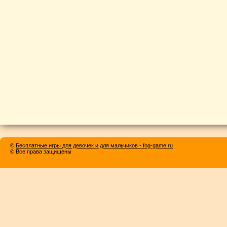
©
Бесплатные игры для девочек и для мальчиков - fog-game.ru
© Все права защищены