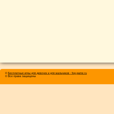
©
Бесплатные игры для девочек и для мальчиков - fog-game.ru
© Все права защищены