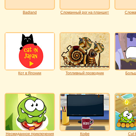
Badland
Сломанный рог на планшет
Слома
Кот в Японии
Топливный проводник
Больш
Неожиданное приключения
Кофе
Cut 