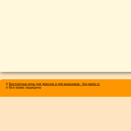
©
Бесплатные игры для девочек и для мальчиков - fog-game.ru
© Все права защищены