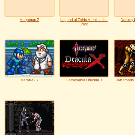
Megaman Z
Legend of Zelda A Link to the
Donkey 
Past
Мегамен 7
Castlevania Dracula X
Battletoads