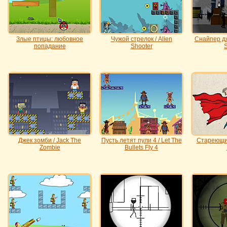
Злые птицы: любовное
Чужой стрелок / Alien
Снайпер дж
попадание
Shooter
S
Джек зомби / Jack The
Пусть летят пули 4 / Let The
Стареющий
Zombie
Bullets Fly 4