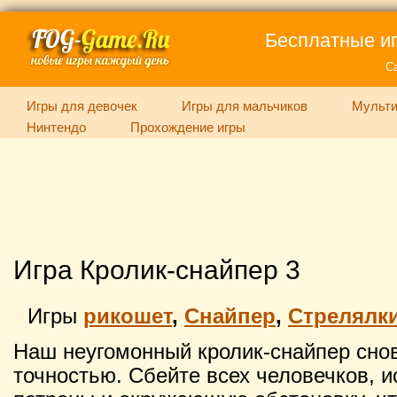
Бесплатные иг
С
Игры для девочек
Игры для мальчиков
Мульти
Нинтендо
Прохождение игры
Игра Кролик-снайпер 3
Игры
рикошет
,
Снайпер
,
Стрелялк
Наш неугомонный кролик-снайпер сно
точностью. Сбейте всех человечков, 