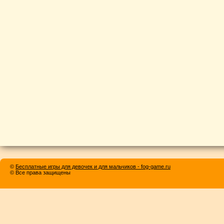
©
Бесплатные игры для девочек и для мальчиков - fog-game.ru
© Все права защищены