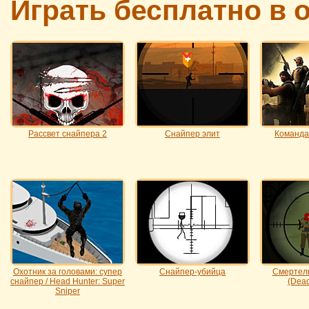
Играть бесплатно в 
Рассвет снайпера 2
Снайпер элит
Команда
Охотник за головами: супер
Снайпер-убийца
Смертел
снайпер / Head Hunter: Super
(Dead
Sniper