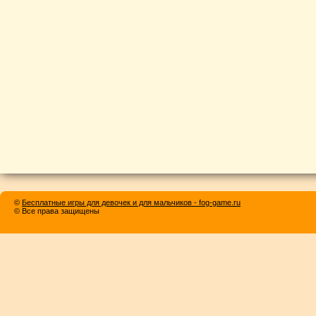
©
Бесплатные игры для девочек и для мальчиков - fog-game.ru
© Все права защищены