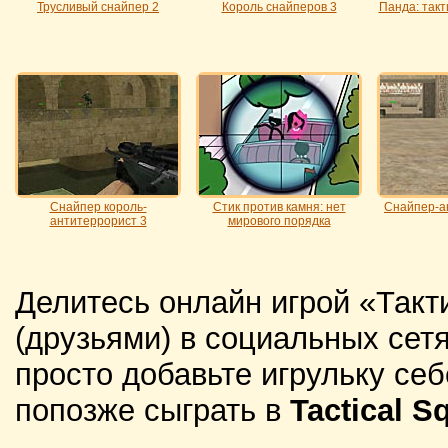
Трусливый снайпер 2
Король снайперов 3
Панда: такт
Снайпер король-
Стик против камня: нет
Снайпер-а
антитеррорист 3
мирового порядка
Делитесь онлайн игрой «Такт
(друзьями) в социальных сетя
просто добавьте игрульку себ
попозже сыграть в
Tactical S