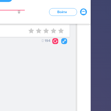
в
Войти
194