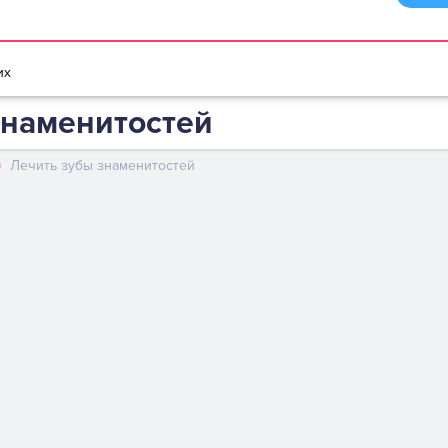
браузере
Мультики игры
Игры для девочек
Игры для мальчико
их
знаменитостей
Лечить зубы знаменитостей