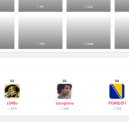
91
122
731
244
02
03
04
s245s
zurogieva
PORIDZH
370
140
134