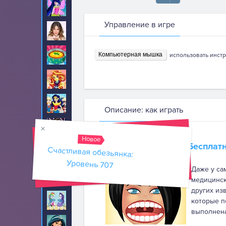
Винкс
47
Управление в игре
Виолетта
8
Готовим еду
Компьютерная мышка
247
использовать инстр
Девушки Эквестрии
70
Девушки супергерои
23
Описание: как играть
Джастин Бибер
22
Новое
Бесплат
Счастливая обезьянка:
Динь Динь
23
Уровень 707
Даже у са
Доктор Плюшева
19
медицинск
других из
Дружба это чудо
25
которые п
выполнена
Жасмин
8