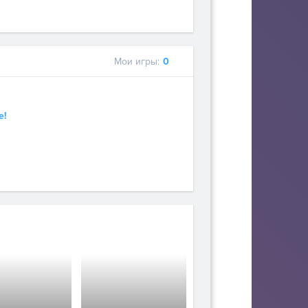
Мои игры:
0
е!