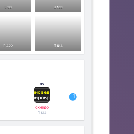
93
103
220
518
05
06
скиздо
Bambi the Gamer
122
117