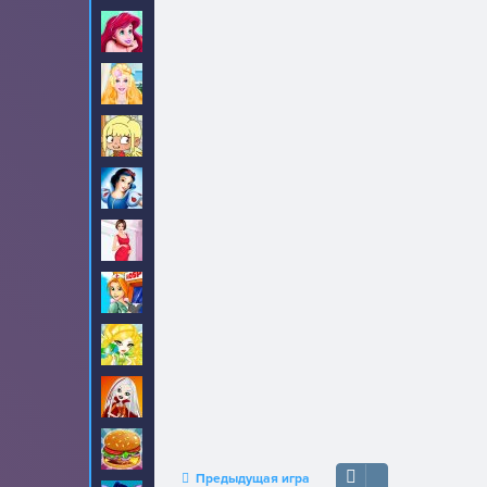
Ариэль
82
Барби
705
Безделье
84
Белоснежка
34
Беременные
32
Больница
9
Братц
16
Братцзиллаз
5
Бургеры
3
Предыдущая игра