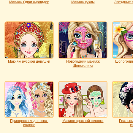
Макияж Одри чирлидер
Макияж куклы
Звездные 
Макияж русской девушки
Новогодний макияж
Шопоголик
Шопоголика
Принцесса льда в спа-
Макияж красной шляпки
Реальны
салоне
с