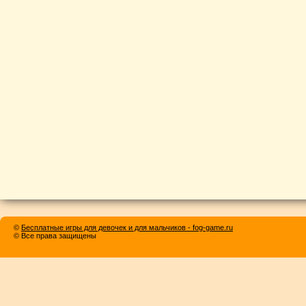
©
Бесплатные игры для девочек и для мальчиков - fog-game.ru
© Все права защищены