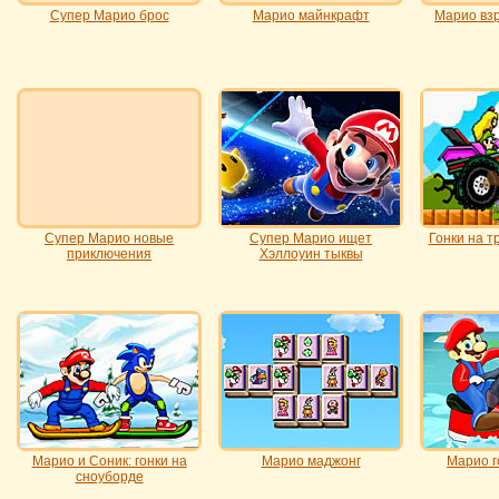
Супер Марио брос
Марио майнкрафт
Марио вз
Супер Марио новые
Супер Марио ищет
Гонки на т
приключения
Хэллоуин тыквы
Марио и Соник: гонки на
Марио маджонг
Марио г
сноуборде