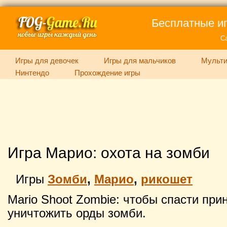
Бесплатные иг
С
Игры для девочек
Игры для мальчиков
Мульти
Нинтендо
Прохождение игры
Игра Марио: охота на зомби
Игры
Зомби
,
Марио
,
рикошет
Mario Shoot Zombie: чтобы спасти при
уничтожить орды зомби.