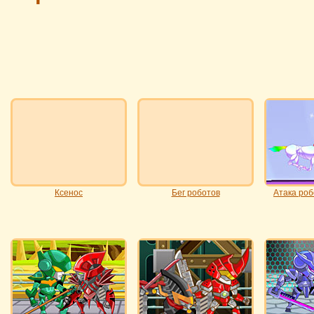
Ксенос
Бег роботов
Атака роб