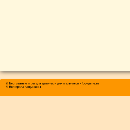
©
Бесплатные игры для девочек и для мальчиков - fog-game.ru
© Все права защищены