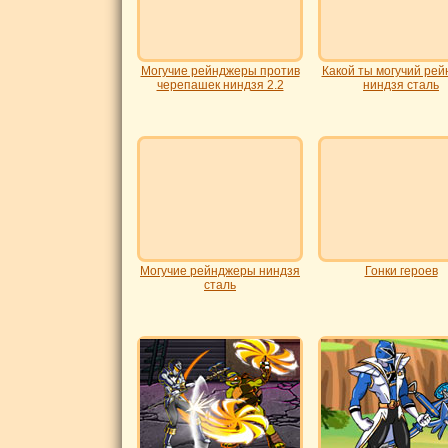
Могучие рейнджеры против
Какой ты могучий ре
черепашек ниндзя 2.2
ниндзя сталь
Могучие рейнджеры ниндзя
Гонки героев
сталь