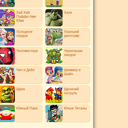
Хай Хай
Халк
Паффи Ами
Юми
Холодное
Хороший
сердце
динозавр
Человек паук
Черепашки
ниндзя
Чип и Дейл
Шиммер и
Шайн
Шрек
Щенячий
патруль
Южный Парк
Юные Титаны