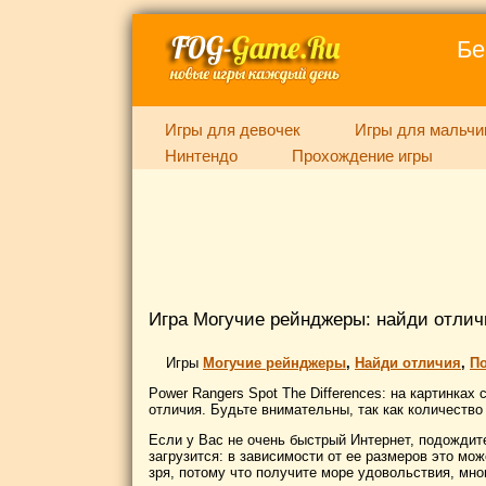
Бе
Игры для девочек
Игры для мальчи
Нинтендо
Прохождение игры
Игра Могучие рейнджеры: найди отлич
Игры
Могучие рейнджеры
,
Найди отличия
,
П
Power Rangers Spot The Differences: на картинка
отличия. Будьте внимательны, так как количество
Если у Вас не очень быстрый Интернет, подождите
загрузится: в зависимости от ее размеров это мож
зря, потому что получите море удовольствия, мн