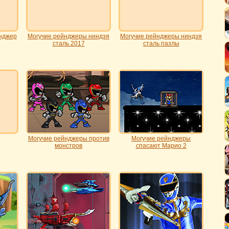
йнджер
Могучие рейнджеры ниндзя
Могучие рейнджеры ниндзя
сталь 2017
сталь пазлы
Могучие рейнджеры против
Могучие рейнджеры
монстров
спасают Марио 2