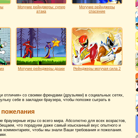
ры
Могучие рейнджеры: супер
Могучие рейнджеры
атака
спасение
их
Могучие рейнджеры драки
Рейнджеры могучая сила 2
и отличия» со своими френдами (друзьями) в социальных сетях,
рульку себе в закладки браузера, чтобы попозже сыграть в
 пожелания
ие браузерные игры со всего мира. Абсолютно для всех возрастов,
бещаем, что порадуем даже самый изысканный вкус опытного и
 в комментариях, чтобы мы знали Ваши требования и пожелания.
ами.