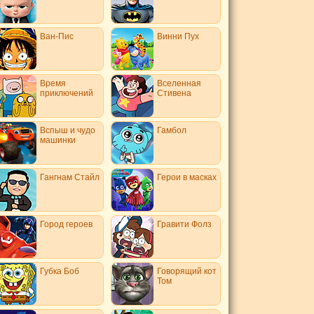
Ван-Пис
Винни Пух
Время
Вселенная
приключений
Стивена
Вспыш и чудо
Гамбол
машинки
Гангнам Стайл
Герои в масках
Город героев
Гравити Фолз
Губка Боб
Говорящий кот
Том