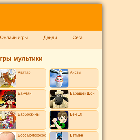
Онлайн игры
Денди
Сега
гры мультики
Аватар
Аисты
Бакуган
Барашек Шон
Барбоскины
Бен 10
Босс молокосос
Бэтмен