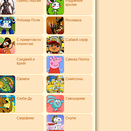
Принц Персии
Радужный
кролик
Робокар Поли
Росомаха
С приветом по
Сабвей серф
планетам
Санджей и
Свинка Пеппа
Крейг
Свомпи
Симпсоны
Скуби-Ду
Смешарики
Смурфики
Снупи