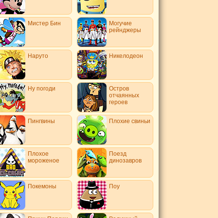
Мистер Бин
Могучие
рейнджеры
Наруто
Никелодеон
Ну погоди
Остров
отчаянных
героев
Пингвины
Плохие свиньи
Плохое
Поезд
мороженое
динозавров
Покемоны
Поу