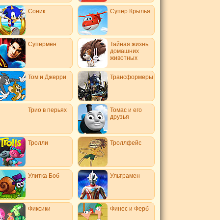
Соник
Супер Крылья
Супермен
Тайная жизнь
домашних
животных
Том и Джерри
Трансформеры
Трио в перьях
Томас и его
друзья
Тролли
Троллфейс
Улитка Боб
Ультрамен
Фиксики
Финес и Ферб