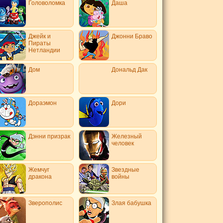
Головоломка
Даша
Джейк и
Джонни Браво
Пираты
Нетландии
Дом
Дональд Дак
Дораэмон
Дори
Дэнни призрак
Железный
человек
Жемчуг
Звездные
дракона
войны
Зверополис
Злая бабушка