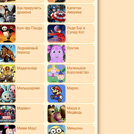
Как приручить
Капитан
дракона
Америка
Кунг-фу Панда
Леди Баг и
Супер Кот
Ледниковый
Лунтик
период
Мадагаскар
Маленькое
Королевство
Малышарики
Марио
Марвел
Маша и
Медведь
Микки Маус
Миньоны