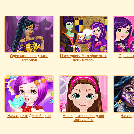
Одевалки наследники:
Наследники Малефисента:
Одевалк
Джордан
День матери
Наследники Дисней: дети
Наследники новогодний
Наслед
макияж Эви