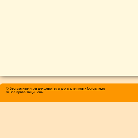
©
Бесплатные игры для девочек и для мальчиков - fog-game.ru
© Все права защищены