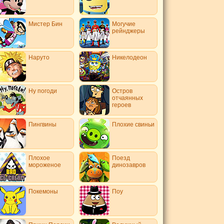
Мистер Бин
Могучие
рейнджеры
Наруто
Никелодеон
Ну погоди
Остров
отчаянных
героев
Пингвины
Плохие свиньи
Плохое
Поезд
мороженое
динозавров
Покемоны
Поу