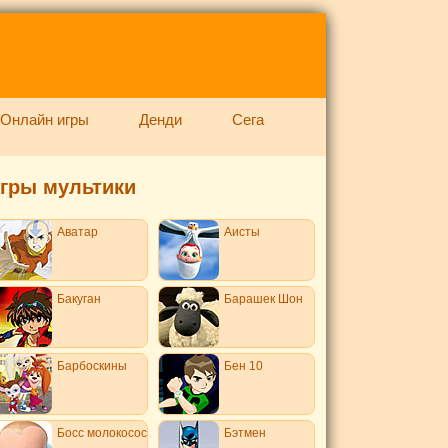
Онлайн игры
Денди
Сега
гры мультики
Аватар
Аисты
Бакуган
Барашек Шон
Барбоскины
Бен 10
Босс молокосос
Бэтмен