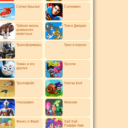
Супер Крылья
Супермен
Тайная жизнь
Том и Джерри
домашних
животных
Трансформеры
Трио в перьях
Томас и его
Тролли
друзья
Троллфейс
Улитка Боб
Ультрамен
Фиксики
Финес и Ферб
Хай Хай
Паффи Ами