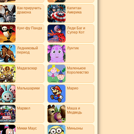
Как приручить
Капитан
дракона
Америка
Кунг-фу Панда
Леди Баг и
Супер Кот
Ледниковый
Лунтик
период
Мадагаскар
Маленькое
Королевство
Малышарики
Марио
Марвел
Маша и
Медведь
Микки Маус
Миньоны