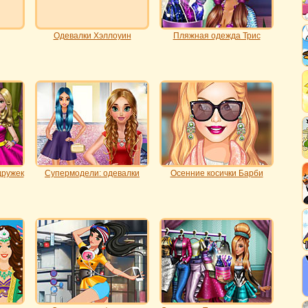
Одевалки Хэллоуин
Пляжная одежда Трис
дружек
Супермодели: одевалки
Осенние косички Барби