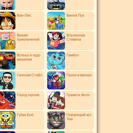
Ван-Пис
Винни Пух
Время
Вселенная
приключений
Стивена
Вспыш и чудо
Гамбол
машинки
Гангнам Стайл
Герои в масках
Город героев
Гравити Фолз
Губка Боб
Говорящий кот
Том