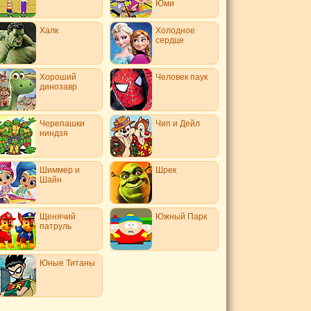
Юми
Халк
Холодное
сердце
Хороший
Человек паук
динозавр
Черепашки
Чип и Дейл
ниндзя
Шиммер и
Шрек
Шайн
Щенячий
Южный Парк
патруль
Юные Титаны