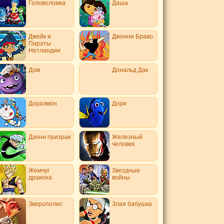
Головоломка
Даша
Джейк и
Джонни Браво
Пираты
Нетландии
Дом
Дональд Дак
Дораэмон
Дори
Дэнни призрак
Железный
человек
Жемчуг
Звездные
дракона
войны
Зверополис
Злая бабушка