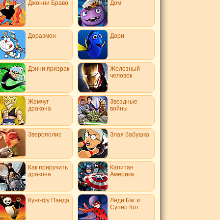
Джонни Браво
Дом
Дораэмон
Дори
Дэнни призрак
Железный
человек
Жемчуг
Звездные
дракона
войны
Зверополис
Злая бабушка
Как приручить
Капитан
дракона
Америка
Кунг-фу Панда
Леди Баг и
Супер Кот