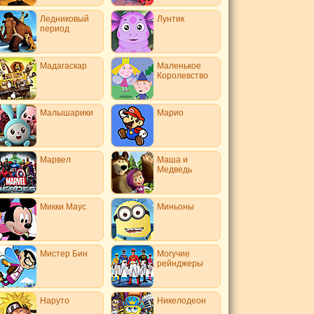
Ледниковый
Лунтик
период
Мадагаскар
Маленькое
Королевство
Малышарики
Марио
Марвел
Маша и
Медведь
Микки Маус
Миньоны
Мистер Бин
Могучие
рейнджеры
Наруто
Никелодеон