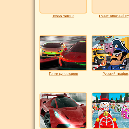
Турбо гонки 3
Гонки: опасный гр
Гонки суперкаров
Русский трафик