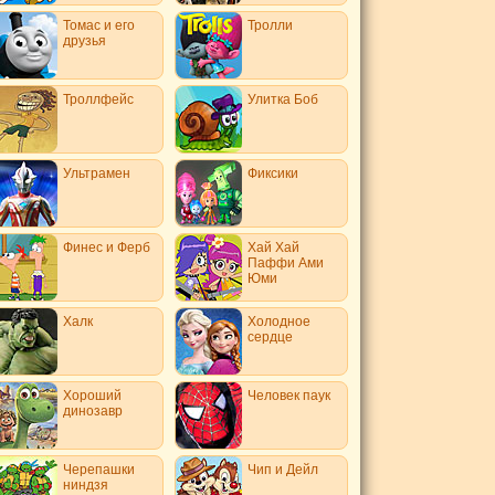
Томас и его
Тролли
друзья
Троллфейс
Улитка Боб
Ультрамен
Фиксики
Финес и Ферб
Хай Хай
Паффи Ами
Юми
Халк
Холодное
сердце
Хороший
Человек паук
динозавр
Черепашки
Чип и Дейл
ниндзя