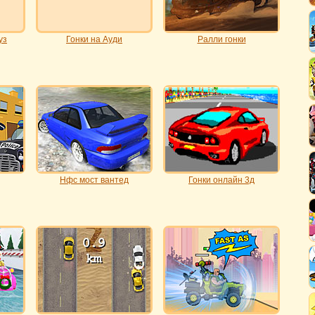
уз
Гонки на Ауди
Ралли гонки
Нфс мост вантед
Гонки онлайн 3д