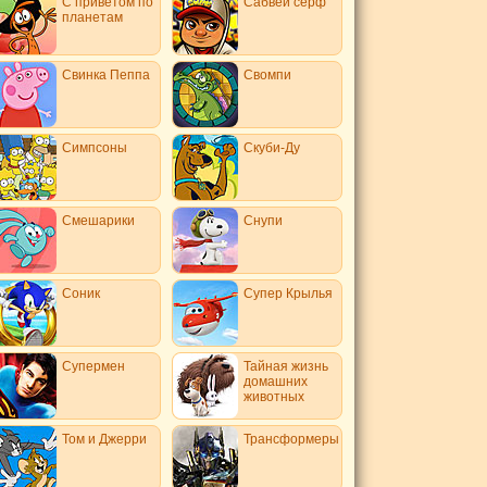
С приветом по
Сабвей серф
планетам
Свинка Пеппа
Свомпи
Симпсоны
Скуби-Ду
Смешарики
Снупи
Соник
Супер Крылья
Супермен
Тайная жизнь
домашних
животных
Том и Джерри
Трансформеры