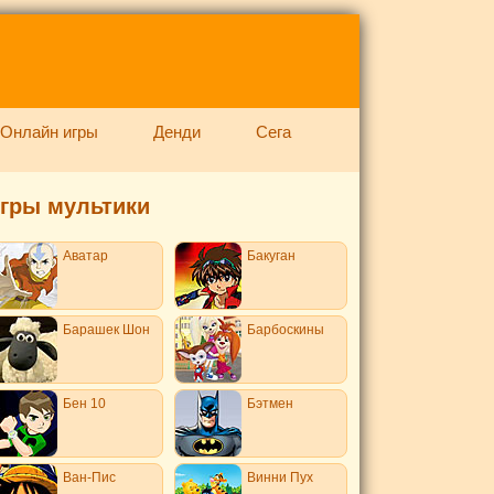
Онлайн игры
Денди
Сега
гры мультики
Аватар
Бакуган
Барашек Шон
Барбоскины
Бен 10
Бэтмен
Ван-Пис
Винни Пух