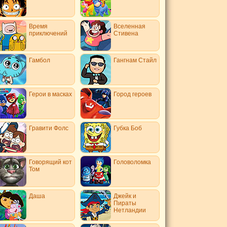
Время
Вселенная
приключений
Стивена
Гамбол
Гангнам Стайл
Герои в масках
Город героев
Гравити Фолс
Губка Боб
Говорящий кот
Головоломка
Том
Даша
Джейк и
Пираты
Нетландии