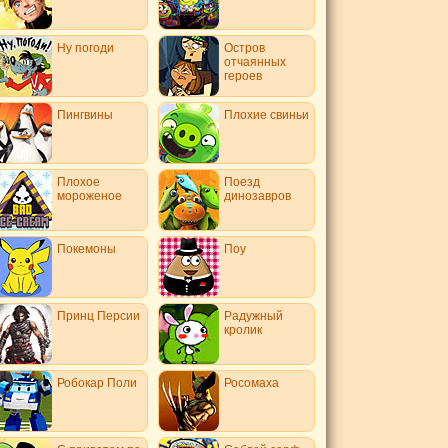
Ну погоди
Остров
отчаянных
героев
Пингвины
Плохие свиньи
Плохое
Поезд
мороженое
динозавров
Покемоны
Поу
Принц Персии
Радужный
кролик
Робокар Поли
Росомаха