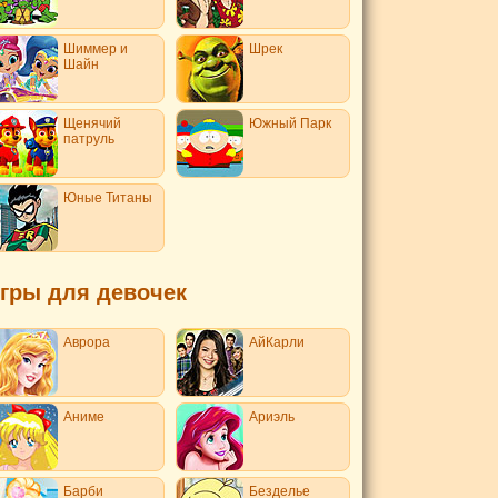
Шиммер и
Шрек
Шайн
Щенячий
Южный Парк
патруль
Юные Титаны
гры для девочек
Аврора
АйКарли
Аниме
Ариэль
Барби
Безделье