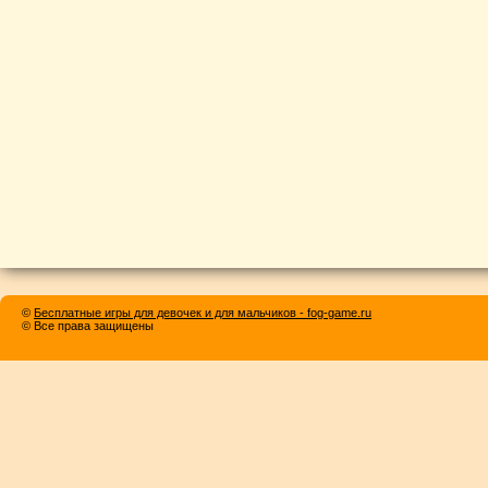
©
Бесплатные игры для девочек и для мальчиков - fog-game.ru
© Все права защищены