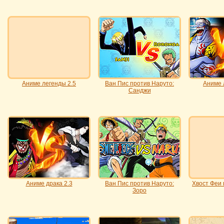
Аниме легенды 2.5
Ван Пис против Наруто:
Аниме 
Санджи
Аниме драка 2.3
Ван Пис против Наруто:
Хвост Феи 
Зоро