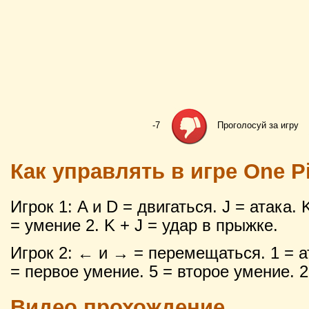
-7
Проголосуй за игру
Как управлять в игре One P
Игрок 1: A и D = двигаться. J = атака. 
= умение 2. K + J = удар в прыжке.
Игрок 2: ← и → = перемещаться. 1 = ат
= первое умение. 5 = второе умение. 2
Видео прохождение