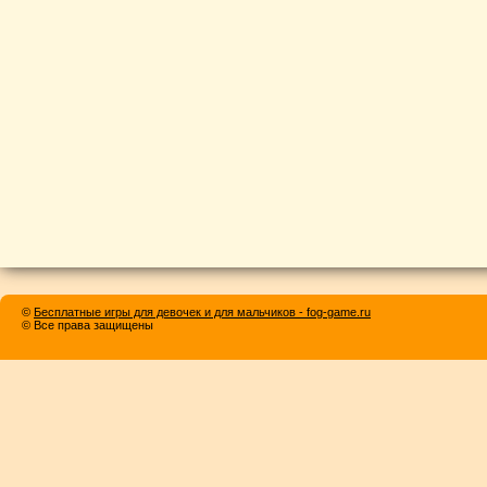
©
Бесплатные игры для девочек и для мальчиков - fog-game.ru
© Все права защищены