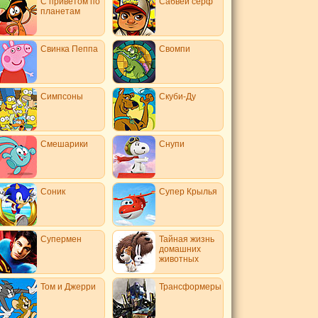
С приветом по
Сабвей серф
планетам
Свинка Пеппа
Свомпи
Симпсоны
Скуби-Ду
Смешарики
Снупи
Соник
Супер Крылья
Супермен
Тайная жизнь
домашних
животных
Том и Джерри
Трансформеры