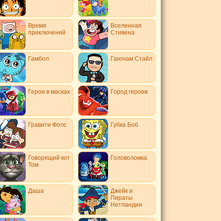
Время
Вселенная
приключений
Стивена
Гамбол
Гангнам Стайл
Герои в масках
Город героев
Гравити Фолс
Губка Боб
Говорящий кот
Головоломка
Том
Даша
Джейк и
Пираты
Нетландии