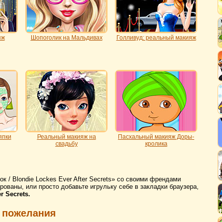
яж
Шопоголик на Мальдивах
Голливуд: реальный макияж
япки
Реальный макияж на
Пасхальный макияж Доры-
свадьбу
кролика
к / Blondie Lockes Ever After Secrets» со своими френдами
рованы, или просто добавьте игрульку себе в закладки браузера,
r Secrets.
 пожелания