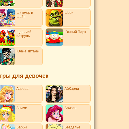
Шиммер и
Шрек
Шайн
Щенячий
Южный Парк
патруль
Юные Титаны
гры для девочек
Аврора
АйКарли
Аниме
Ариэль
Барби
Безделье