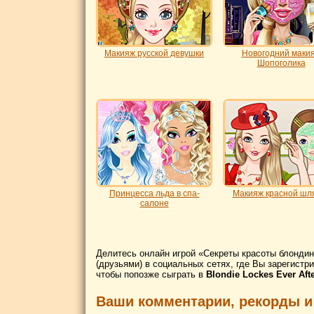
Макияж русской девушки
Новогодний маки
Шопоголика
Принцесса льда в спа-
Макияж красной шл
салоне
Делитесь онлайн игрой «Секреты красоты блондино
(друзьями) в социальных сетях, где Вы зарегистри
чтобы попозже сыграть в
Blondie Lockes Ever Afte
Ваши комментарии, рекорды и