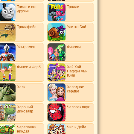
Томас и его
Тролли
друзья
Троллфейс
Улитка Боб
Ультрамен
Фиксики
Финес и Ферб
Хай Хай
Паффи Ами
Юми
Халк
Холодное
сердце
Хороший
Человек паук
динозавр
Черепашки
Чип и Дейл
ниндзя