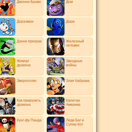
Джонни Браво
Дом
Дораэмон
Дори
Дэнни призрак
Железный
человек
Жемчуг
Звездные
дракона
войны
Зверополис
Злая бабушка
Как приручить
Капитан
дракона
Америка
Кунг-фу Панда
Леди Баг и
Супер Кот