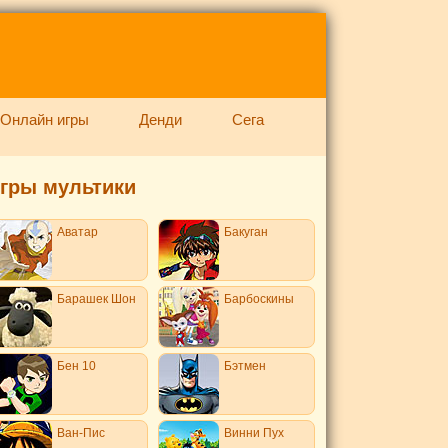
Онлайн игры
Денди
Сега
гры мультики
Аватар
Бакуган
Барашек Шон
Барбоскины
Бен 10
Бэтмен
Ван-Пис
Винни Пух