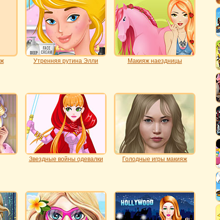
яж
Утренняя рутина Элли
Макияж наездницы
Звездные войны одевалки
Голодные игры макияж