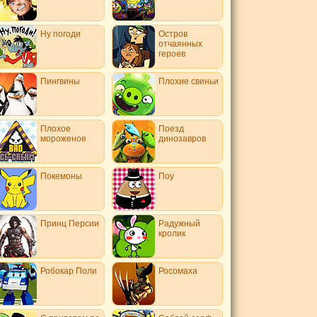
Ну погоди
Остров
отчаянных
героев
Пингвины
Плохие свиньи
Плохое
Поезд
мороженое
динозавров
Покемоны
Поу
Принц Персии
Радужный
кролик
Робокар Поли
Росомаха