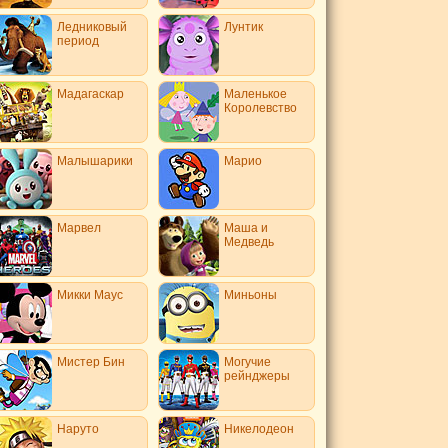
Ледниковый
Лунтик
период
Мадагаскар
Маленькое
Королевство
Малышарики
Марио
Марвел
Маша и
Медведь
Микки Маус
Миньоны
Мистер Бин
Могучие
рейнджеры
Наруто
Никелодеон