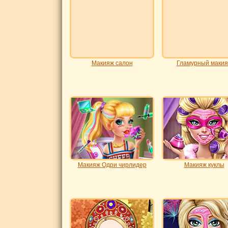
Макияж салон
Гламурный маки
Макияж Одри чирлидер
Макияж куклы