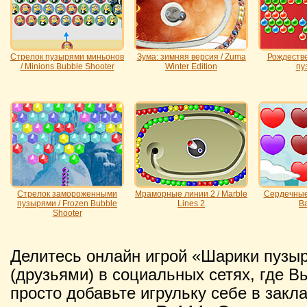
Стрелок пузырями миньонов
Зума: зимняя версия / Zuma
Рождестве
/ Minions Bubble Shooter
Winter Edition
пу
Стрелок замороженными
Мраморные линии 2 / Marble
Сердечные 
пузырями / Frozen Bubble
Lines 2
Ba
Shooter
Делитесь онлайн игрой «Шарики пузы
(друзьями) в социальных сетях, где В
просто добавьте игрульку себе в закл