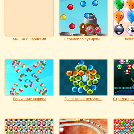
Мышка с шариками
Стрелок по пузырям 3
Лопа
Логические шарики
Гравитация жемчужин
Стрелок гри
S