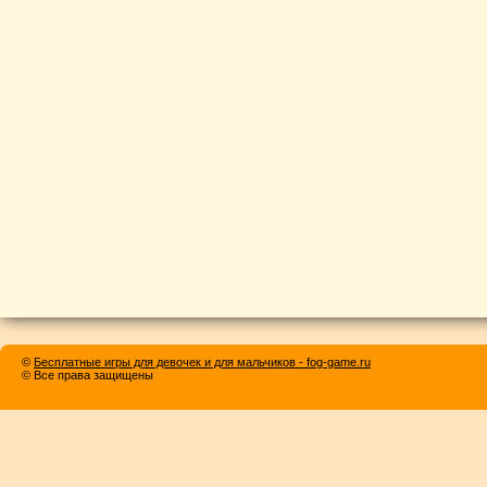
©
Бесплатные игры для девочек и для мальчиков - fog-game.ru
© Все права защищены