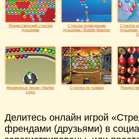
Рождественский стрелок
Стрелок подводными
Стрелок 
пузырями
пузырями / Bubble Мatcher
пузырями /
S
Мраморные линии / Marble
Стрелок по тыквам
Рождестве
Lines
Делитесь онлайн игрой «Стре
френдами (друзьями) в социа