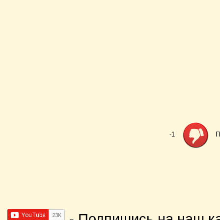
-1
П
- Подпишись на наш к