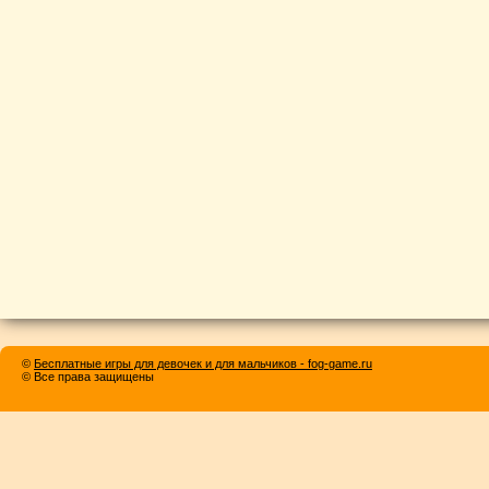
©
Бесплатные игры для девочек и для мальчиков - fog-game.ru
© Все права защищены