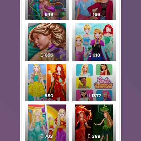
649
169
656
618
580
1377
703
389