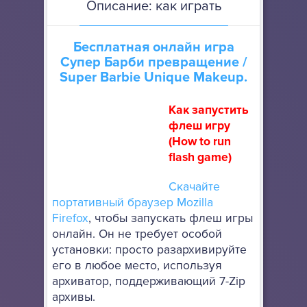
Описание: как играть
Бесплатная онлайн игра
Супер Барби превращение
/
Super Barbie Unique Makeup.
Как запустить
флеш игру
(How to run
flash game)
Скачайте
портативный браузер Mozilla
Firefox
, чтобы запускать флеш игры
онлайн. Он не требует особой
установки: просто разархивируйте
его в любое место, используя
архиватор, поддерживающий 7-Zip
архивы.