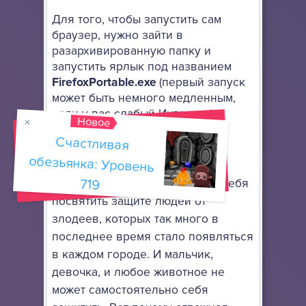
Для того, чтобы запустить сам
браузер, нужно зайти в
разархивированную папку и
запустить ярлык под названием
FirefoxPortable.exe
(первый запуск
может быть немного медленным,
если у вас слабый Интернет)
.
Новое
Помогите сделать куклу Барби
Счастливая
обезьянка: Уровень
невероятно красивой и даже,
можно сказать, неузнаваемой,
719
пототому что она решила всю себя
посвятить защите людей от
злодеев, которых так много в
последнее время стало появляться
в каждом городе. И мальчик,
девочка, и любое животное не
может самостоятельно себя