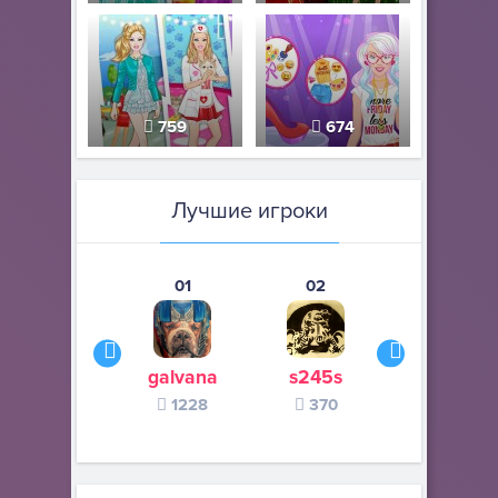
759
674
Лучшие игроки
01
02
03
galvana
s245s
zurogieva
1228
370
140