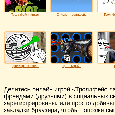
Троллфейс ниндзя
Стикмен троллфейс
Троллф
Тролл фейс сопля
Тролль фейс
Делитесь онлайн игрой «Троллфейс л
френдами (друзьями) в социальных се
зарегистрированы, или просто добавьт
закладки браузера, чтобы попозже сы