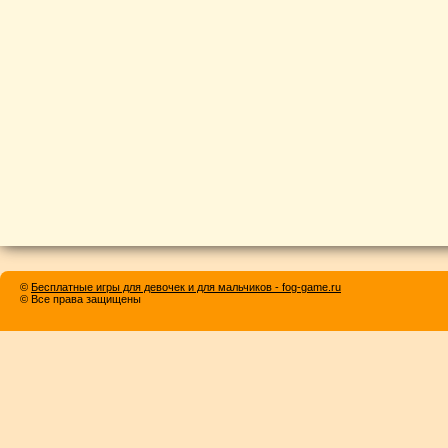
©
Бесплатные игры для девочек и для мальчиков - fog-game.ru
© Все права защищены