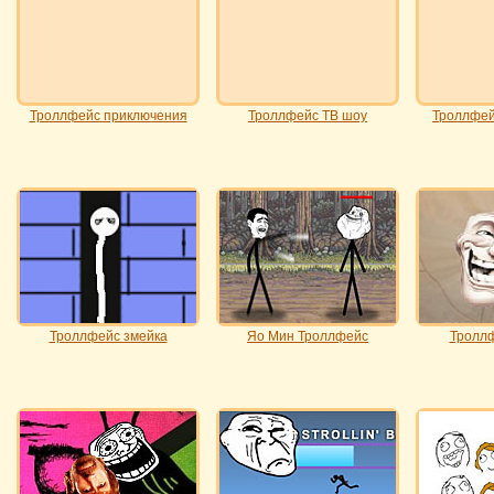
Троллфейс приключения
Троллфейс ТВ шоу
Троллфей
Троллфейс змейка
Яо Мин Троллфейс
Троллф