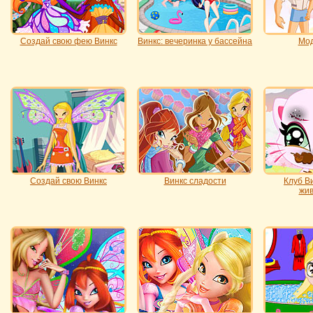
Создай свою фею Винкс
Винкс: вечеринка у бассейна
Мод
Создай свою Винкс
Винкс сладости
Клуб Ви
жи