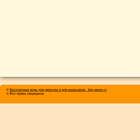
©
Бесплатные игры для девочек и для мальчиков - fog-game.ru
© Все права защищены