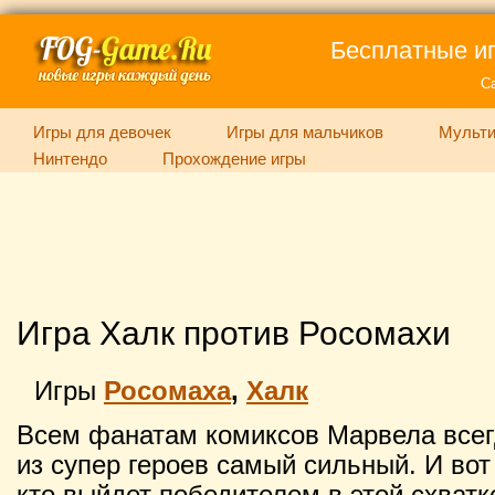
Бесплатные иг
С
Игры для девочек
Игры для мальчиков
Мульти
Нинтендо
Прохождение игры
Игра Халк против Росомахи
Игры
Росомаха
,
Халк
Всем фанатам комиксов Марвела всег
из супер героев самый сильный. И во
кто выйдет победителем в этой схватк