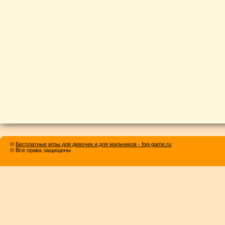
©
Бесплатные игры для девочек и для мальчиков - fog-game.ru
© Все права защищены