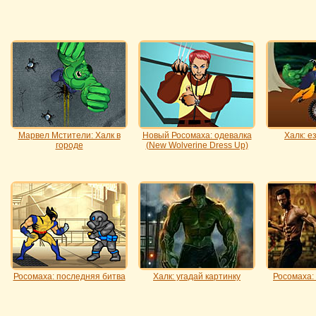
Марвел Мстители: Халк в
Новый Росомаха: одевалка
Халк: е
городе
(New Wolverine Dress Up)
Росомаха: последняя битва
Халк: угадай картинку
Росомаха: