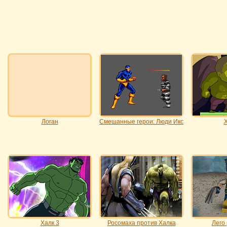
Логан
Смешанные герои: Люди Икс
Х
Халк 3
Росомаха против Халка
Лего