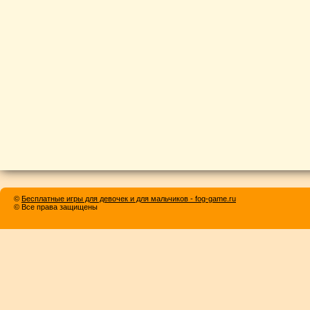
©
Бесплатные игры для девочек и для мальчиков - fog-game.ru
© Все права защищены