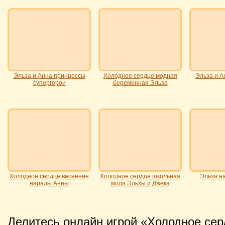
Эльза и Анна принцессы
Холодное сердце модная
Эльза и А
супергерои
беременная Эльза
Холодное сердце весенние
Холодное сердце школьная
Эльза н
наряды Анны
мода Эльзы и Джека
Делитесь онлайн игрой «Холодное сер