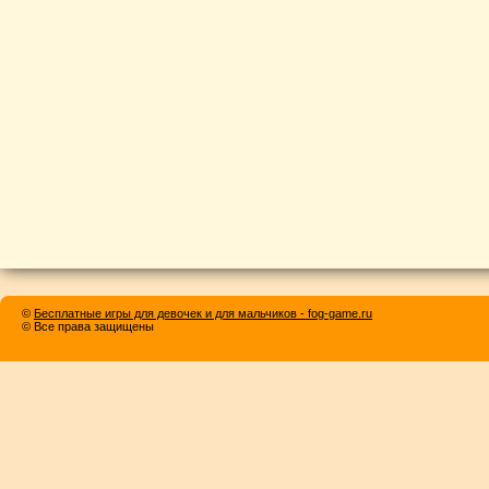
©
Бесплатные игры для девочек и для мальчиков - fog-game.ru
© Все права защищены