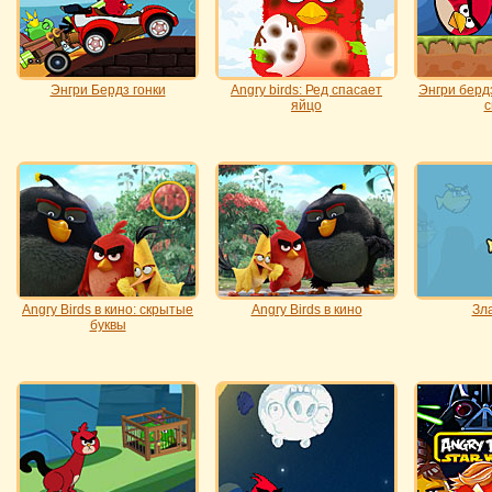
Энгри Бердз гонки
Angry birds: Ред спасает
Энгри берд
яйцо
с
Angry Birds в кино: скрытые
Angry Birds в кино
Зл
буквы