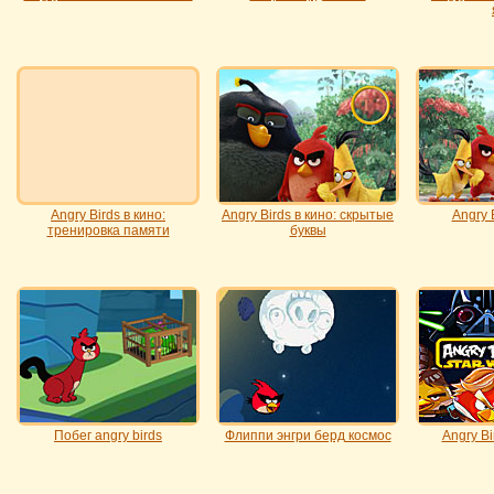
Angry Birds в кино:
Angry Birds в кино: скрытые
Angry 
тренировка памяти
буквы
Побег angry birds
Флиппи энгри берд космос
Angry Bi