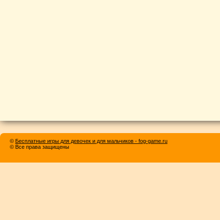
©
Бесплатные игры для девочек и для мальчиков - fog-game.ru
© Все права защищены