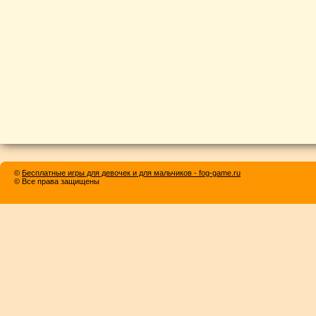
©
Бесплатные игры для девочек и для мальчиков - fog-game.ru
© Все права защищены