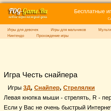
Бесплатные иг
С
Игры для девочек
Игры для мальчиков
Мульти
Нинтендо
Прохождение игры
Игра Честь снайпера
Игры
3Д
,
Снайпер
,
Стрелялки
Левая кнопка мыши - стрелять, R - пе
Если у Вас не очень быстрый Интернет