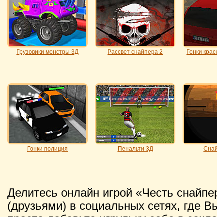
Грузовики монстры 3Д
Рассвет снайпера 2
Гонки кра
Гонки полиция
Пенальти 3Д
Снай
Делитесь онлайн игрой «Честь снайп
(друзьями) в социальных сетях, где В