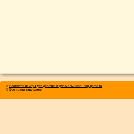
©
Бесплатные игры для девочек и для мальчиков - fog-game.ru
© Все права защищены