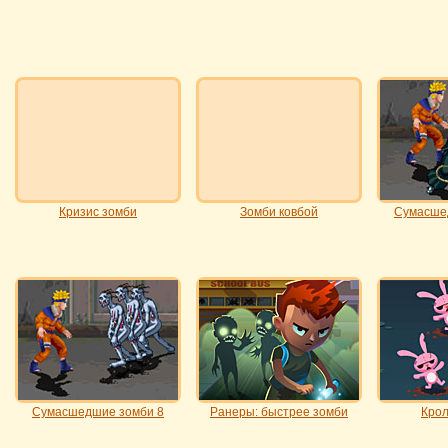
Кризис зомби
Зомби ковбой
Сумасше
Сумасшедшие зомби 8
Ранеры: быстрее зомби
Крол