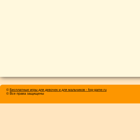
©
Бесплатные игры для девочек и для мальчиков - fog-game.ru
© Все права защищены