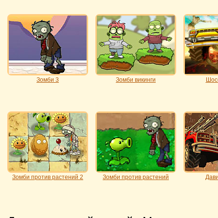
Зомби 3
Зомби викинги
Шос
Зомби против растений 2
Зомби против растений
Дави