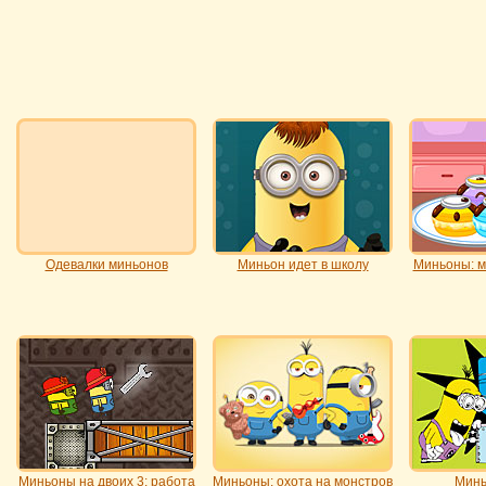
Одевалки миньонов
Миньон идет в школу
Миньоны: м
Миньоны на двоих 3: работа
Миньоны: охота на монстров
Минь