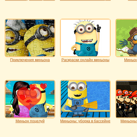
Приключения миньона
Раскраски онлайн миньоны
Миньон
Миньон поцелуй
Миньоны: уборка в бассейне
Миньоны 