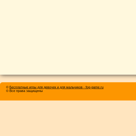
©
Бесплатные игры для девочек и для мальчиков - fog-game.ru
© Все права защищены