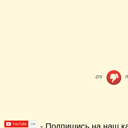
-273
П
- Подпишись на наш к