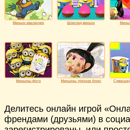
Миньон аваланчер
Шоколад миньон
Миньо
Миньоны фото
Миньоны: грязная Агнес
Сумасше
Делитесь онлайн игрой «Онла
френдами (друзьями) в социа
зарегистрированы, или просто