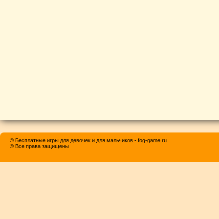
©
Бесплатные игры для девочек и для мальчиков - fog-game.ru
© Все права защищены