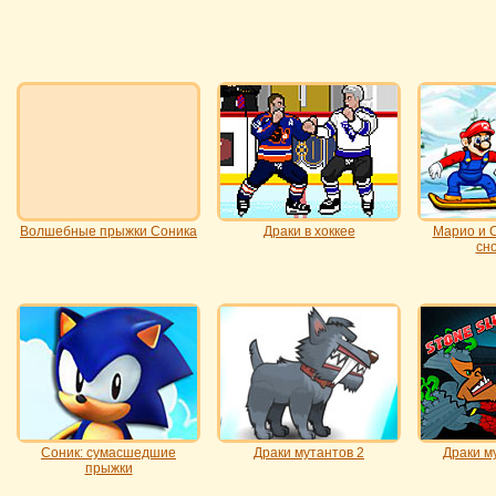
Волшебные прыжки Соника
Драки в хоккее
Марио и С
сн
Соник: сумасшедшие
Драки мутантов 2
Драки м
прыжки