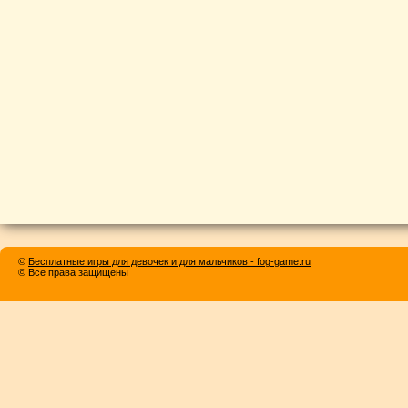
©
Бесплатные игры для девочек и для мальчиков - fog-game.ru
© Все права защищены