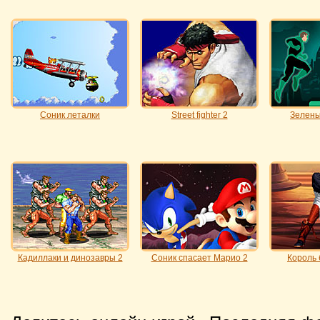
Соник леталки
Street fighter 2
Зелены
Кадиллаки и динозавры 2
Соник спасает Марио 2
Король 