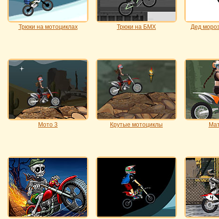
Трюки на мотоциклах
Трюки на БМХ
Дед мороз
Мото 3
Крутые мотоциклы
Ма