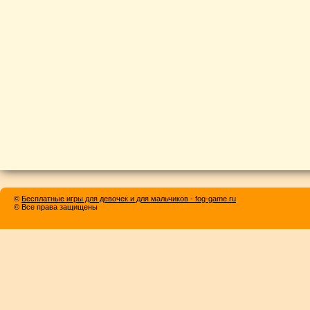
©
Бесплатные игры для девочек и для мальчиков - fog-game.ru
© Все права защищены