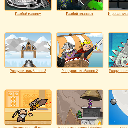
Разбей машину
Разбей планшет
Игровая кла
Разрушитель башен 3
Разрушитель башен 2
Разрушения
Великолепный век
Магическая слава / Magical
Коро