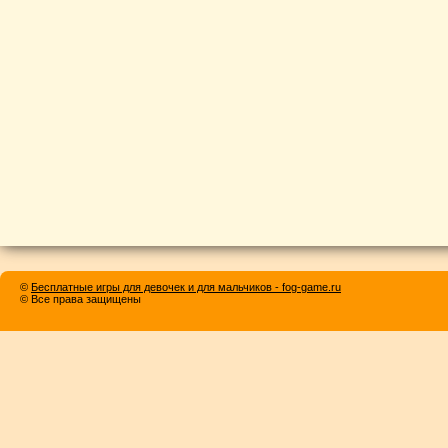
©
Бесплатные игры для девочек и для мальчиков - fog-game.ru
© Все права защищены