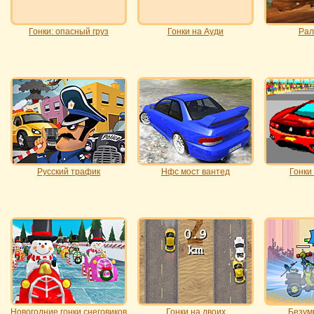
Гонки: опасный груз
Гонки на Ауди
Рал
Русский трафик
Нфс мост вантед
Гонки
Новогодние гонки снеговиков
Гонки на двоих
Безум