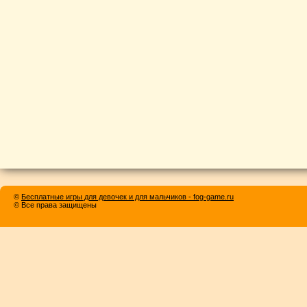
©
Бесплатные игры для девочек и для мальчиков - fog-game.ru
© Все права защищены