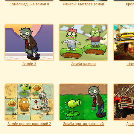
Сумасшедшие зомби 8
Ранеры: быстрее зомби
Крол
Зомби 3
Зомби викинги
Шос
Зомби против растений 2
Зомби против растений
Дави