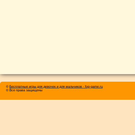
©
Бесплатные игры для девочек и для мальчиков - fog-game.ru
© Все права защищены