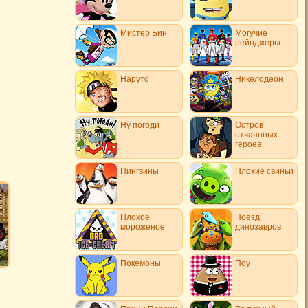
Мистер Бин
Могучие
рейнджеры
Наруто
Никелодеон
Ну погоди
Остров
отчаянных
героев
Пингвины
Плохие свиньи
Плохое
Поезд
мороженое
динозавров
Покемоны
Поу