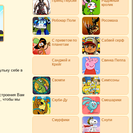
Принц Персии
Радужный
кролик
Робокар Поли
Росомаха
С приветом по
Сабвей серф
планетам
Санджей и
Свинка Пеппа
Крейг
ульку себе в
Свомпи
Симпсоны
астроения Вам
, чтобы мы
Скуби-Ду
Смешарики
Смурфики
Снупи