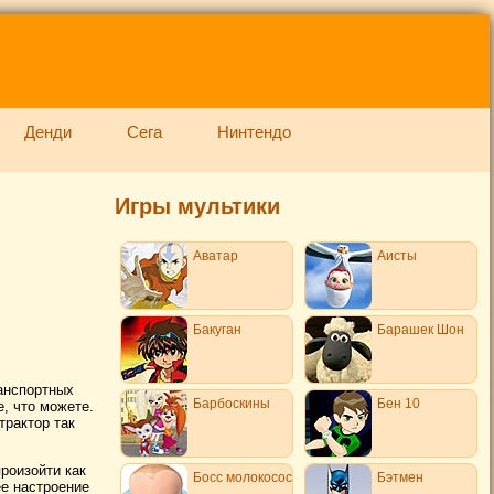
Денди
Сега
Нинтендо
Игры мультики
Аватар
Аисты
Бакуган
Барашек Шон
анспортных
Барбоскины
Бен 10
, что можете.
трактор так
произойти как
Босс молокосос
Бэтмен
ее настроение