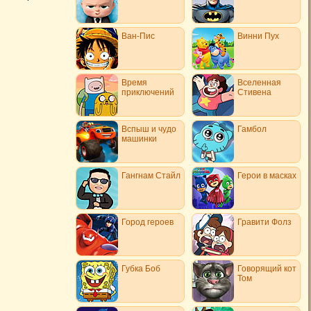
Ван-Пис
Винни Пух
Время
Вселенная
приключений
Стивена
Вспыш и чудо
Гамбол
машинки
Гангнам Стайл
Герои в масках
Город героев
Гравити Фолз
Губка Боб
Говорящий кот
Том