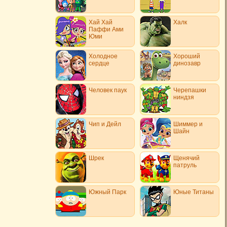
Хай Хай
Халк
Паффи Ами
Юми
Холодное
Хороший
сердце
динозавр
Человек паук
Черепашки
ниндзя
Чип и Дейл
Шиммер и
Шайн
Шрек
Щенячий
патруль
Южный Парк
Юные Титаны