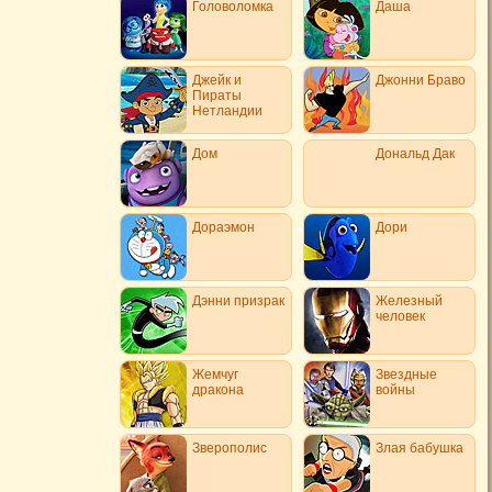
Головоломка
Даша
Джейк и
Джонни Браво
Пираты
Нетландии
Дом
Дональд Дак
Дораэмон
Дори
Дэнни призрак
Железный
человек
Жемчуг
Звездные
дракона
войны
Зверополис
Злая бабушка