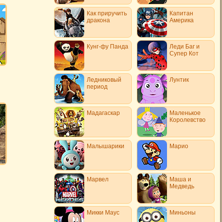
Как приручить
Капитан
дракона
Америка
Кунг-фу Панда
Леди Баг и
Супер Кот
Ледниковый
Лунтик
период
Мадагаскар
Маленькое
Королевство
Малышарики
Марио
Марвел
Маша и
Медведь
Микки Маус
Миньоны