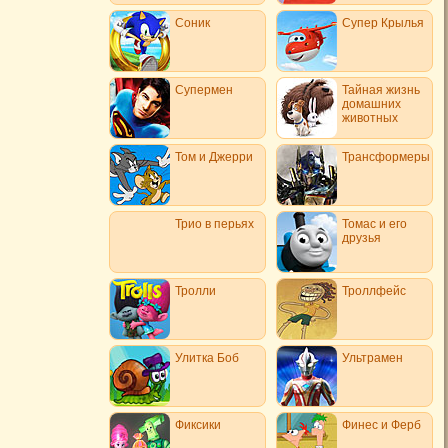
Соник
Супер Крылья
Супермен
Тайная жизнь
домашних
животных
Том и Джерри
Трансформеры
Трио в перьях
Томас и его
друзья
Тролли
Троллфейс
Улитка Боб
Ультрамен
Фиксики
Финес и Ферб