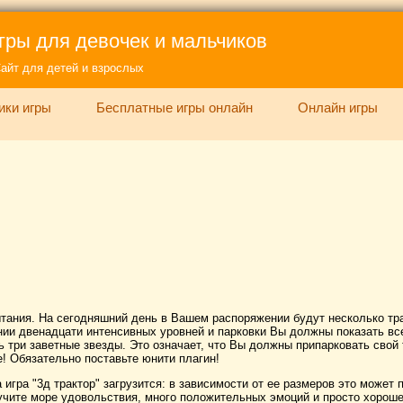
гры для девочек и мальчиков
айт для детей и взрослых
ики игры
Бесплатные игры онлайн
Онлайн игры
тания. На сегодняшний день в Вашем распоряжении будут несколько тр
нии двенадцати интенсивных уровней и парковки Вы должны показать все
 три заветные звезды. Это означает, что Вы должны припарковать свой 
е! Обязательно поставьте юнити плагин!
игра "3д трактор" загрузится: в зависимости от ее размеров это может 
олучите море удовольствия, много положительных эмоций и просто хорош