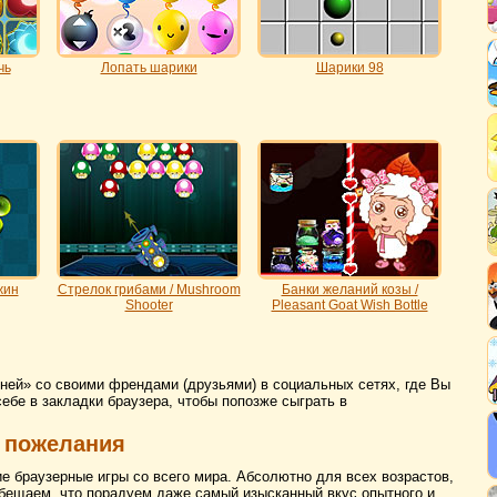
чь
Лопать шарики
Шарики 98
жин
Стрелок грибами / Mushroom
Банки желаний козы /
Shooter
Pleasant Goat Wish Bottle
ней» со своими френдами (друзьями) в социальных сетях, где Вы
себе в закладки браузера, чтобы попозже сыграть в
 пожелания
ие браузерные игры со всего мира. Абсолютно для всех возрастов,
бещаем, что порадуем даже самый изысканный вкус опытного и