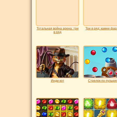
Тотальная война арена: три
Три в ряд: камни фа
в ряд
Инди кот
Стрелок по пузыря