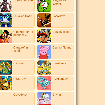
Принц Персии
Радужный
кролик
Робокар Поли
Росомаха
С приветом по
Сабвей серф
планетам
Санджей и
Свинка Пеппа
Крейг
Свомпи
Симпсоны
Скуби-Ду
Смешарики
Смурфики
Снупи