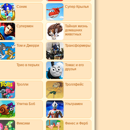
Соник
Супер Крылья
Супермен
Тайная жизнь
домашних
животных
Том и Джерри
Трансформеры
Трио в перьях
Томас и его
друзья
Тролли
Троллфейс
Улитка Боб
Ультрамен
Фиксики
Финес и Ферб