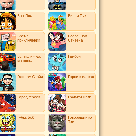
Ван-Пис
Винни Пух
Время
Вселенная
приключений
Стивена
Вспыш и чудо
Гамбол
машинки
Гангнам Стайл
Герои в масках
Город героев
Гравити Фолз
Губка Боб
Говорящий кот
Том