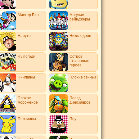
Мистер Бин
Могучие
рейнджеры
Наруто
Никелодеон
Ну погоди
Остров
отчаянных
героев
Пингвины
Плохие свиньи
Плохое
Поезд
мороженое
динозавров
Покемоны
Поу