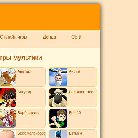
Онлайн игры
Денди
Сега
гры мультики
Аватар
Аисты
Бакуган
Барашек Шон
Барбоскины
Бен 10
Босс молокосос
Бэтмен