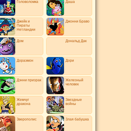
Головоломка
Даша
Джейк и
Джонни Браво
Пираты
Нетландии
Дом
Дональд Дак
Дораэмон
Дори
Дэнни призрак
Железный
человек
Жемчуг
Звездные
дракона
войны
Зверополис
Злая бабушка