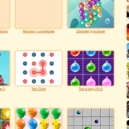
раона
Мышка с шариками
Шарики пузырьки
м 3
Two Dots
Три в ряд 2016