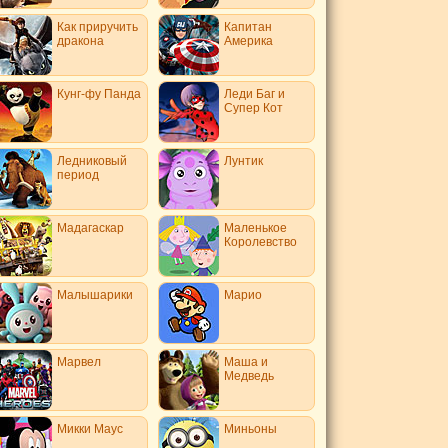
Как приручить
Капитан
дракона
Америка
Кунг-фу Панда
Леди Баг и
Супер Кот
Ледниковый
Лунтик
период
Мадагаскар
Маленькое
Королевство
Малышарики
Марио
Марвел
Маша и
Медведь
Микки Маус
Миньоны