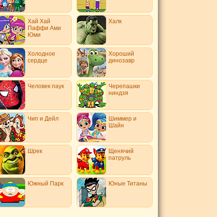
Хай Хай
Халк
Паффи Ами
Юми
Холодное
Хороший
сердце
динозавр
Человек паук
Черепашки
ниндзя
Чип и Дейл
Шиммер и
Шайн
Шрек
Щенячий
патруль
Южный Парк
Юные Титаны